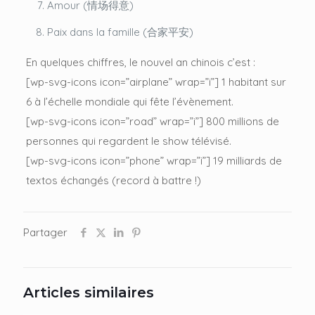
Amour (情场得意)
Paix dans la famille (合家平安)
En quelques chiffres, le nouvel an chinois c’est :
[wp-svg-icons icon=”airplane” wrap=”i”] 1 habitant sur
6 à l’échelle mondiale qui fête l’évènement.
[wp-svg-icons icon=”road” wrap=”i”] 800 millions de
personnes qui regardent le show télévisé.
[wp-svg-icons icon=”phone” wrap=”i”] 19 milliards de
textos échangés (record à battre !)
Partager
Articles similaires