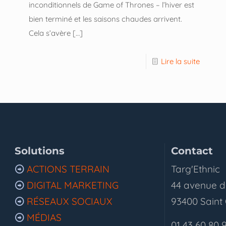
inconditionnels de Game of Thrones – l’hiver est
bien terminé et les saisons chaudes arrivent.
Cela s’avère
[…]
Lire la suite
Solutions
Contact
ACTIONS TERRAIN
Targ'Ethnic
DIGITAL MARKETING
44 avenue d
RÉSEAUX SOCIAUX
93400 Saint
MÉDIAS
01 43 60 80 