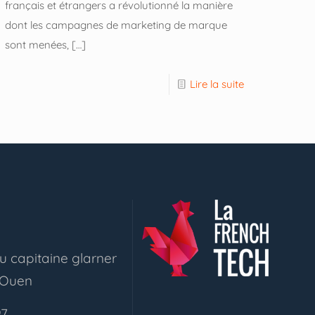
français et étrangers a révolutionné la manière
dont les campagnes de marketing de marque
sont menées,
[…]
Lire la suite
u capitaine glarner
 Ouen
97